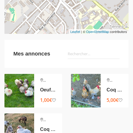
Leaflet
| ©
OpenStreetMap
contributors
Mes annonces
Ciney
Ciney
Oeufs Pékin
Coq nain Sabelpoot
1,00
€
5,00
€
Ciney
Coq Pekin