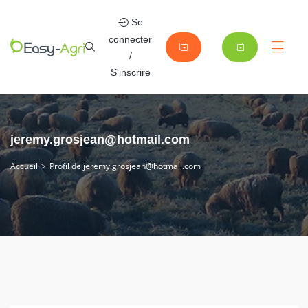
Se
connecter
/
S'inscrire
jeremy.grosjean@hotmail.com
Accueil
Profil de jeremy.grosjean@hotmail.com