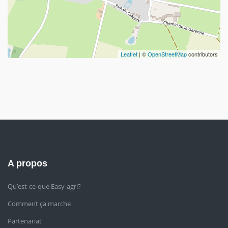
Leaflet
| ©
OpenStreetMap
contributors
A propos
Qu’est-ce-que Easy-agri?
Comment ça marche
Partenariat