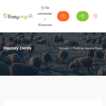
Se
connecter
/
S'inscrire
Haussy Denis
Accueil
Profil de Haussy Denis