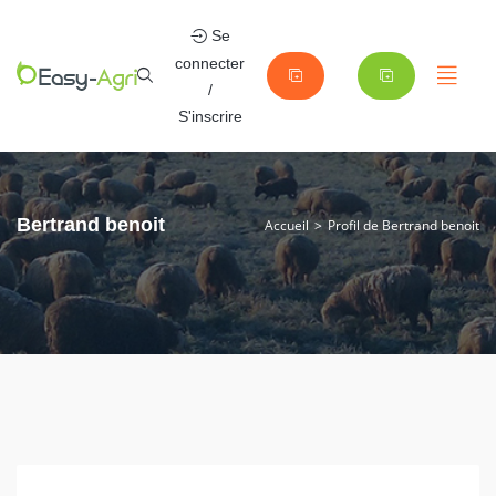
Se
connecter
/
S'inscrire
Bertrand benoit
Accueil
Profil de Bertrand benoit