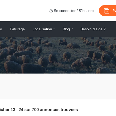
Se connecter / S'inscrire
Pu
io
Pâturage
Localisation
Blog
Besoin d’aide ?
ficher
13
-
24
sur
700
annonces trouvées