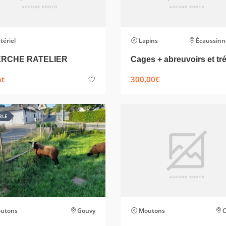
tériel
Lapins
Écaussinnes-d'E
RCHE RATELIER
at
300,00
€
BLE
utons
Gouvy
Moutons
C