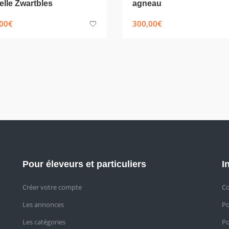
lle Zwartbles
agneau
00
€
300,00
€
Pour éleveurs et particuliers
I
Créer votre compte
Co
Les annonces
Po
Les catégories
Po