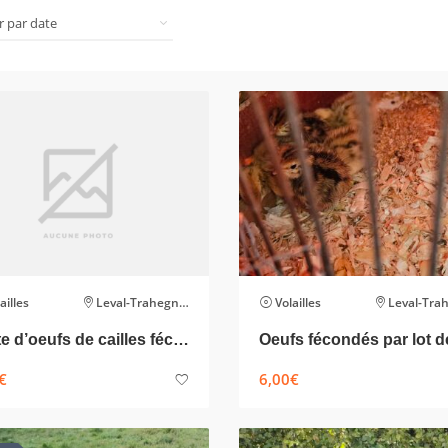
ailles
Leval-Trahegnies
Volailles
Leval-Trahe
Vente d’oeufs de cailles fécondés et comestibles
Oeufs fécondés par lot d
€
6,00
€