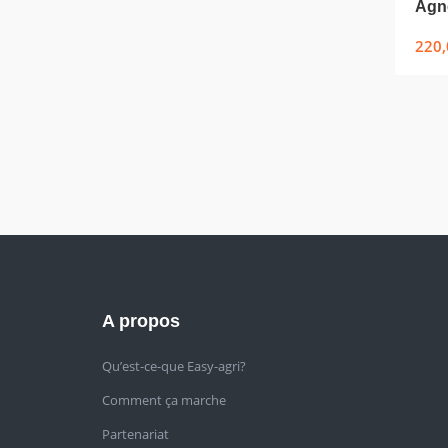
Agne
220,
A propos
Qu’est-ce-que Easy-agri?
Comment ça marche
Partenariat