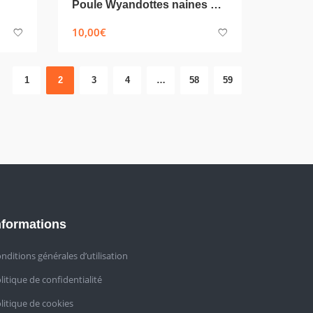
Poule Wyandottes naines argentée à liserai noir
10,00
€
1
2
3
4
…
58
59
nformations
nditions générales d’utilisation
litique de confidentialité
litique de cookies