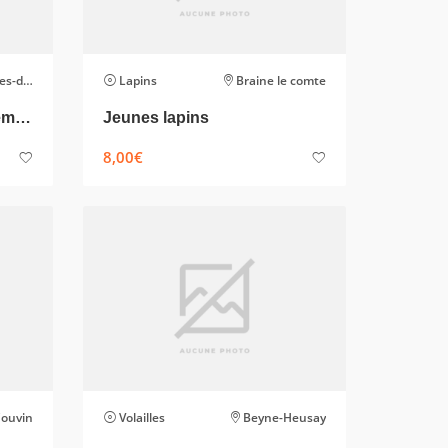
nghien
Lapins
Braine le comte
Cages + abreuvoirs et trémies
Jeunes lapins
8,00
€
ouvin
Volailles
Beyne-Heusay