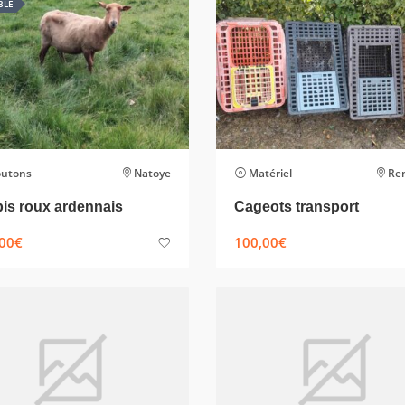
BLE
utons
Natoye
Matériel
Re
is roux ardennais
Cageots transport
00
€
100,00
€