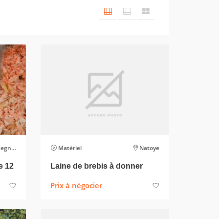
gnies
Matériel
Natoye
e 12
Laine de brebis à donner
Prix à négocier