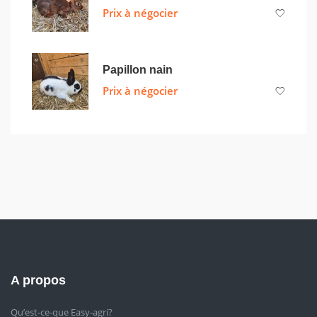
Prix à négocier
Papillon nain
Prix à négocier
A propos
Qu’est-ce-que Easy-agri?