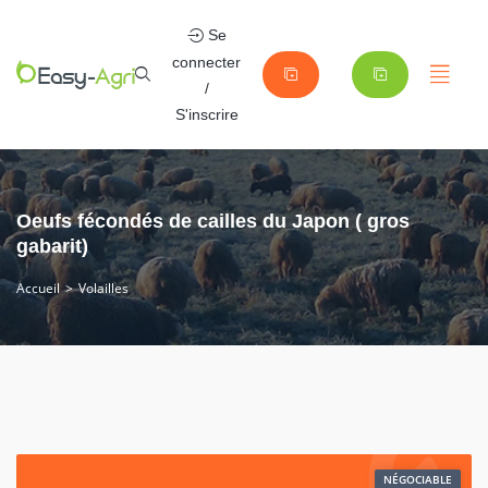
Se
connecter
/
S'inscrire
Oeufs fécondés de cailles du Japon ( gros
gabarit)
Accueil
Volailles
NÉGOCIABLE