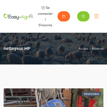
Se
connecter
/
S'inscrire
nettoyeur HP
Accueil
Matériel
NÉGOCIABLE