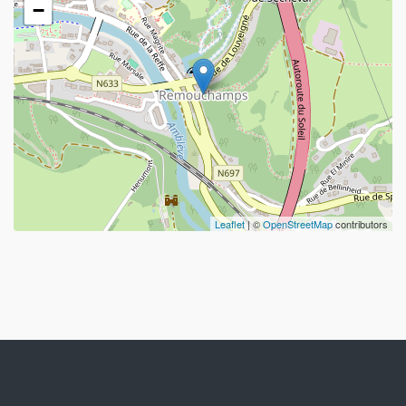
−
Leaflet
| ©
OpenStreetMap
contributors