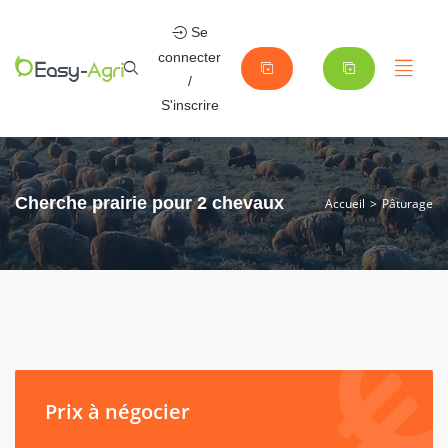
Se
connecter
/
S'inscrire
Cherche prairie pour 2 chevaux
Accueil
Pâturage
Prix à négocier