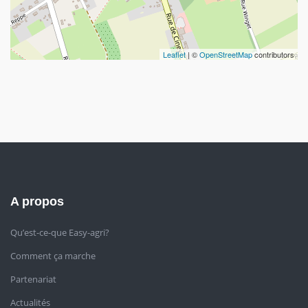
Leaflet
| ©
OpenStreetMap
contributors
A propos
Qu’est-ce-que Easy-agri?
Comment ça marche
Partenariat
Actualités