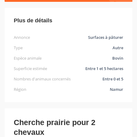
Plus de détails
Annonce
Surfaces à pâturer
Type
Autre
Espèce animale
Bovin
Superficie estimée
Entre 1 et 5 hectares
Nombres d'animaux concernés
Entre 0 et 5
Région
Namur
Cherche prairie pour 2
chevaux