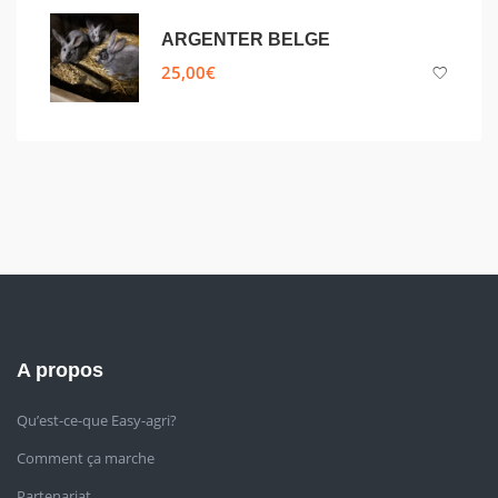
ARGENTER BELGE
25,00
€
A propos
Qu’est-ce-que Easy-agri?
Comment ça marche
Partenariat