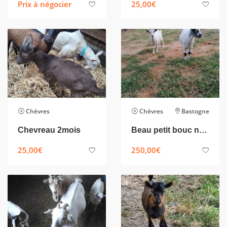
Prix à négocier
25,00
€
Chèvres
Chèvres
Bastogne
Chevreau 2mois
Beau petit bouc nain castré avec sa sœur
25,00
€
250,00
€