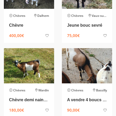
Chèvres
Dalhem
Chèvres
Vaux-sur-Sûre
Chèvre
Jeune bouc sevré
400,00
€
75,00
€
Chèvres
Wardin
Chèvres
Bassilly
Chèvre demi naine 9mois
A vendre 4 boucs nains
180,00
€
90,00
€