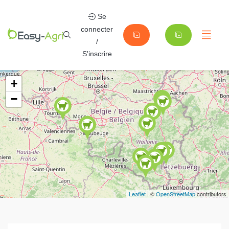
Se
connecter
/
S'inscrire
+
−
Leaflet
| ©
OpenStreetMap
contributors