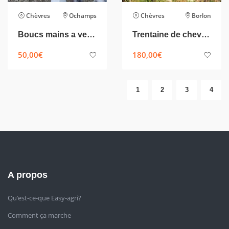
Chèvres
Ochamps
Chèvres
Borlon
Boucs mains a vendre
Trentaine de chevrettes BIO
50,00
€
180,00
€
1
2
3
4
A propos
Qu’est-ce-que Easy-agri?
Comment ça marche