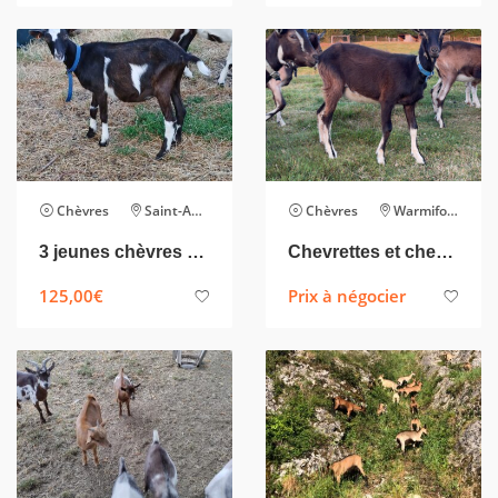
Chèvres
Saint-André
Chèvres
Warmifontaine
3 jeunes chèvres à vendre
Chevrettes et chevreaux
125,00
€
Prix à négocier