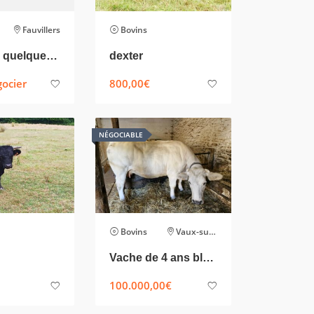
Fauvillers
Bovins
A vendre quelques genisses
dexter
gocier
800,00
€
NÉGOCIABLE
Bovins
Vaux-sur-Sûre
Vache de 4 ans bleu mixte X BBB
100.000,00
€