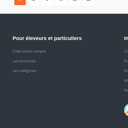
Pour éleveurs et particuliers
I
Créer votre compte
Co
Les annonces
Po
Les catégories
Po
Me
Pa