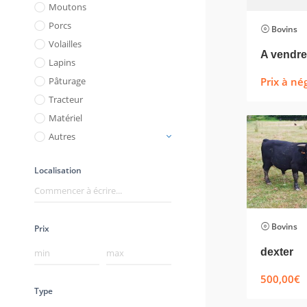
Moutons
Porcs
Bovins
Volailles
Lapins
Prix à né
Pâturage
Tracteur
Matériel
Autres
Localisation
Bovins
Prix
dexter
500,00
€
Type