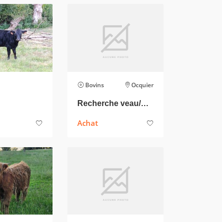
Bovins
Ocquier
Recherche veau/génisse Dexter
Achat