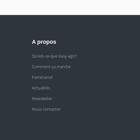
A propos
Qu’est-ce-que Easy-agri?
Comment ça marche
Partenariat
Actualités
Newsletter
Nous contacter