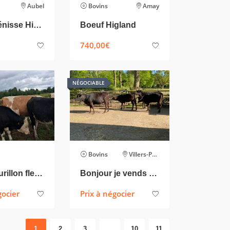
Aubel
Bovins
Amay
Jeune Génisse Highland
Boeuf Higland
740,00
€
NÉGOCIABLE
Bovins
Villers-Perwin
Jeune taurillon fleckvieh
Bonjour je vends 6 génisses wagyu
gocier
Prix à négocier
1
2
3
…
10
11