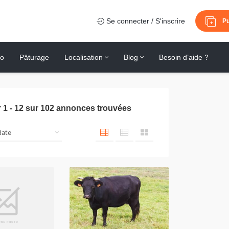
Se connecter / S'inscrire
Pu
io
Pâturage
Localisation
Blog
Besoin d’aide ?
r
1
-
12
sur
102
annonces trouvées