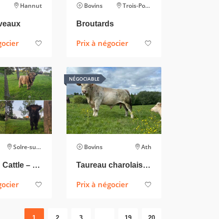
Hannut
Bovins
Trois-Ponts
veaux
Broutards
gocier
Prix à négocier
NÉGOCIABLE
Solre-sur-Sambre
Bovins
Ath
Highland Cattle – Taurillons de couleur noire ou brune.
Taureau charolais de 4 ans
gocier
Prix à négocier
1
2
3
…
19
20