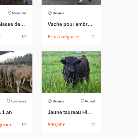
Nandrin
Bovins
Lot 5 génisses de 16 à 21 mois
Vache pour embryons
€
Prix à négocier
Forrieres
Bovins
Aubel
 1 an
Jeune taureau Highland
gocier
800,00
€