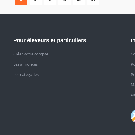
Pour éleveurs et particuliers
I
Créer votre compte
Co
Les annonces
Po
Les catégories
Po
Me
Pa