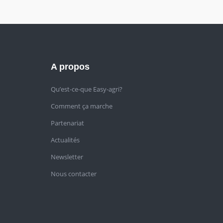
A propos
Qu’est-ce-que Easy-agri?
Comment ça marche
Partenariat
Actualités
Newsletter
Nous contacter