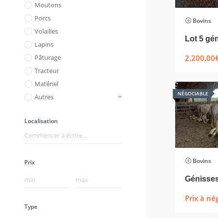
Moutons
Porcs
Bovins
Volailles
Lapins
2.200,00
Pâturage
Tracteur
Matériel
NÉGOCIABLE
Autres
Localisation
Bovins
Prix
Génisses
Prix à né
Type