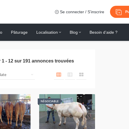
Se connecter / S'inscrire
Pu
io
Pâturage
Localisation
Blog
Besoin d’aide ?
r
1
-
12
sur
191
annonces trouvées
NÉGOCIABLE