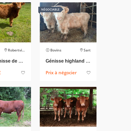
NÉGOCIABLE
Robertville
Bovins
Sart
Deux génisse de un ans
Génisse highland blanche
€
Prix à négocier