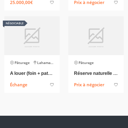
25.000,00
€
Prix à négocier
NÉGOCIABLE
Pâturage
Lahamaide
Pâturage
A louer (foin + paturage saisonnier) Prairie presque 1ha – cloturée – en 3 parties
Réserve naturelle 2/5 ha et prairie/verger haute tige 1 ha
Échange
Prix à négocier