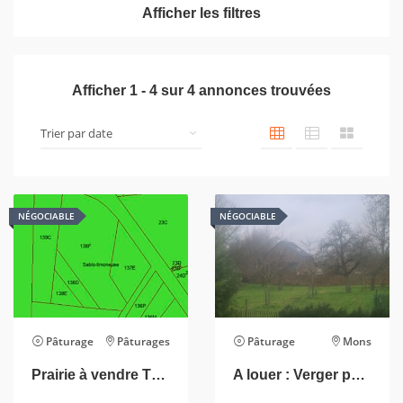
Afficher les filtres
Afficher
1
-
4
sur
4
annonces trouvées
NÉGOCIABLE
NÉGOCIABLE
Pâturage
Pâturages
Pâturage
Mons
Prairie à vendre THULIN (Hensies)
A louer : Verger pour moutons