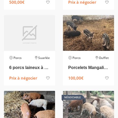
500,00
€
Prix à négocier
Porcs
Suarlée
Porcs
Ouffet
6 porcs laineux à vendre
Porcelets Mangalitsa
Prix à négocier
100,00
€
NÉGOCIABLE