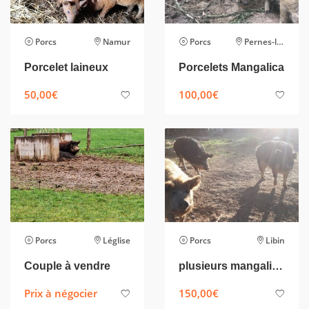
Porcs
Namur
Porcs
Pernes-les-Fontaines
Porcelet laineux
Porcelets Mangalica
50,00
€
100,00
€
Porcs
Léglise
Porcs
Libin
Couple à vendre
plusieurs mangalitza de tous les ages a vendre
Prix à négocier
150,00
€