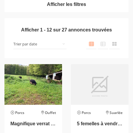
Afficher les filtres
Afficher
1
-
12
sur
27
annonces trouvées
Porcs
Ouffet
Porcs
Suarlée
Magnifique verrat disponible de suite
5 femelles à vendre cochons laineux