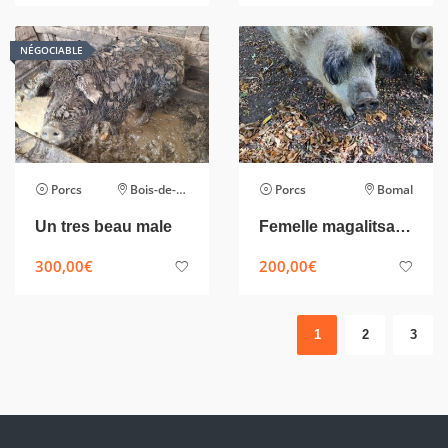
NÉGOCIABLE
Porcs
Bois-de-Villers
Porcs
Bomal
Un tres beau male
Femelle magalitsa à vendre
300,00
€
200,00
€
1
2
3