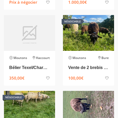
Prix à négocier
1.000,00
€
NÉGOCIABLE
Moutons
Haccourt
Moutons
Bure
Bélier Texel/Charolais – +- 65kg
Vente de 2 brebis et 1 agnelle croisé Charollais/Texel noirs bouclées – Région Rochefort/Tellin
350,00
€
100,00
€
NÉGOCIABLE