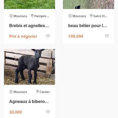
Moutons
Hampteau
Moutons
Saint-Hubert
Brebis et agnelles Texel français x charolais
beau bélier pour la reproduction 2 ans
Prix à négocier
100,00
€
Moutons
Clavier
Agneaux à biberonner
30,00
€