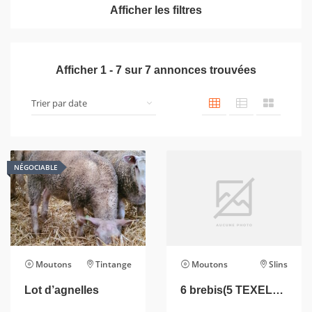
Afficher les filtres
Afficher
1
-
7
sur
7
annonces trouvées
NÉGOCIABLE
Moutons
Tintange
Moutons
Slins
Lot d’agnelles
6 brebis(5 TEXELS/CHAROLAIS et 1 vendeen)