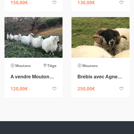
150,00
€
130,00
€
Moutons
Tiège
Moutons
A vendre Moutons Blackface pure race et croisé Nez Noirs du Valais
Brebis avec Agneau à vendre
120,00
€
250,00
€