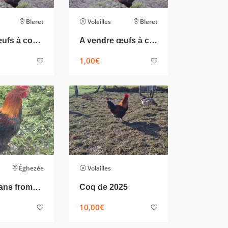
Bleret
Volailles
Bleret
vendre œufs à couver Marans Froment, Marans & Rhode Island. Poussins aussi disponible
A vendre œufs à couver Marans Froment, Marans
1,00
€
Éghezée
Volailles
Coq marans froment 5mois
Coq de 2025
10,00
€