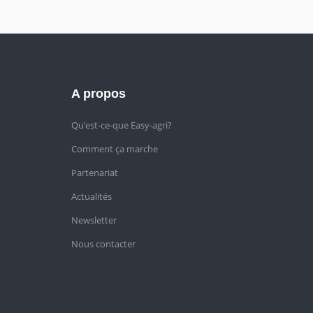
A propos
Qu’est-ce-que Easy-agri?
Comment ça marche
Partenariat
Actualités
Newsletter
Nous contacter