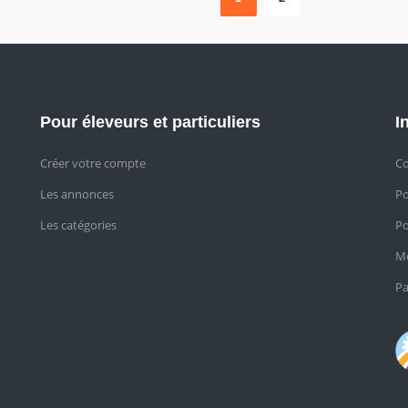
Pour éleveurs et particuliers
I
Créer votre compte
Co
Les annonces
Po
Les catégories
Po
Me
Pa