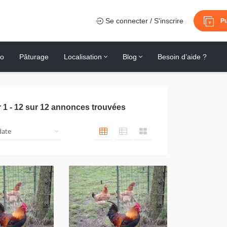
Se connecter / S'inscrire
Pu
io
Pâturage
Localisation
Blog
Besoin d’aide ?
r
1
-
12
sur
12
annonces trouvées