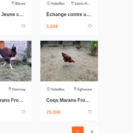
Bleret
Volailles
Saint-Hubert
A vendre Jeune coq marans Froment
Échange contre une poule
5,00
€
Honnay
Volailles
Eghezee
Coqs Marans Froment
Coqs Marans Froment
25,00
€
1
2