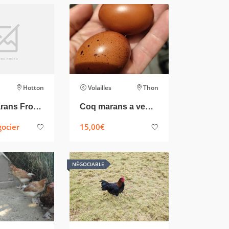
Hotton
Volailles
Thon
oeufs Marans Froment
Coq marans a vendre
gocier
15,00
€
NÉGOCIABLE