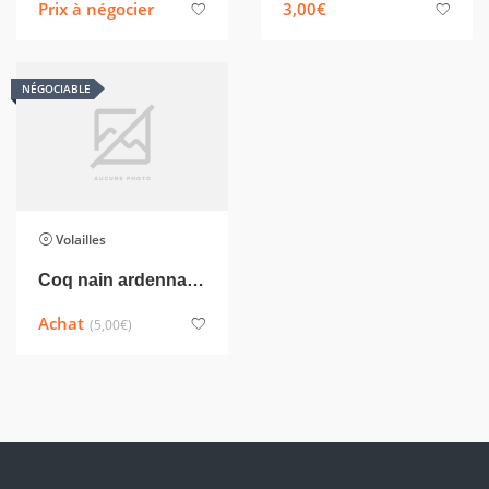
Prix à négocier
3,00
€
NÉGOCIABLE
Volailles
Coq nain ardennais saumon doré
Achat
(5,00
€
)