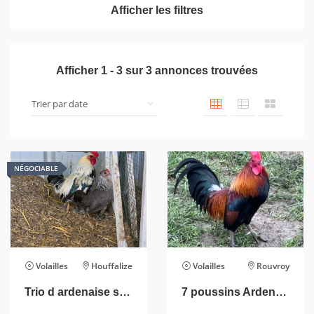
Afficher les filtres
Afficher
1
-
3
sur
3
annonces trouvées
NÉGOCIABLE
Volailles
Houffalize
Volailles
Rouvroy
Trio d ardenaise saumonée naine
7 poussins Ardennais