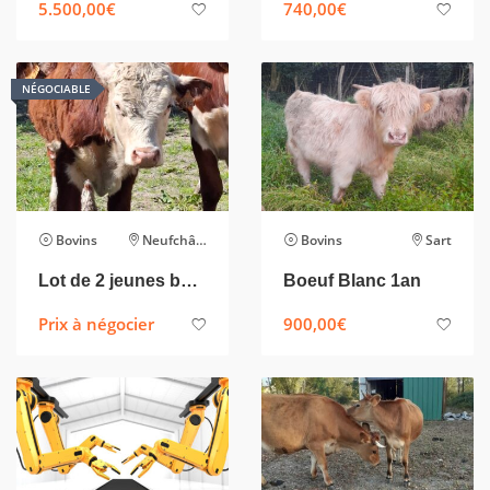
5.500,00
€
740,00
€
NÉGOCIABLE
Bovins
Neufchâteau
Bovins
Sart
Lot de 2 jeunes bœufs hereford
Boeuf Blanc 1an
Prix à négocier
900,00
€