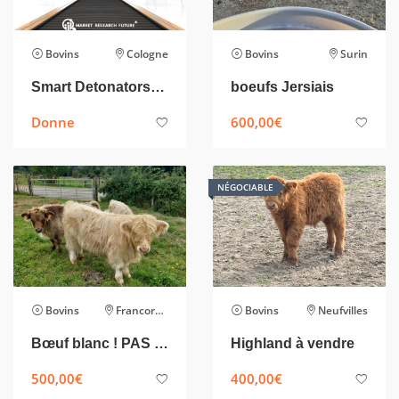
Bovins
Cologne
Bovins
Surin
Smart Detonators: How Automation is Enhancing Precision in Blasting Operations
boeufs Jersiais
Donne
600,00
€
NÉGOCIABLE
Bovins
Francorchamps
Bovins
Neufvilles
Bœuf blanc ! PAS POUR BOUCHERIE
Highland à vendre
500,00
€
400,00
€