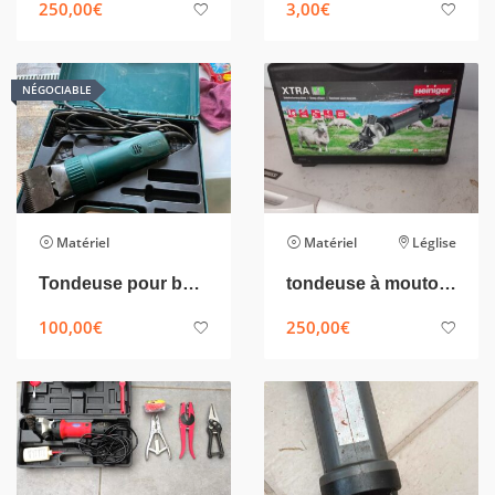
250,00
€
3,00
€
NÉGOCIABLE
Matériel
Matériel
Léglise
Tondeuse pour bétail
tondeuse à moutons
100,00
€
250,00
€