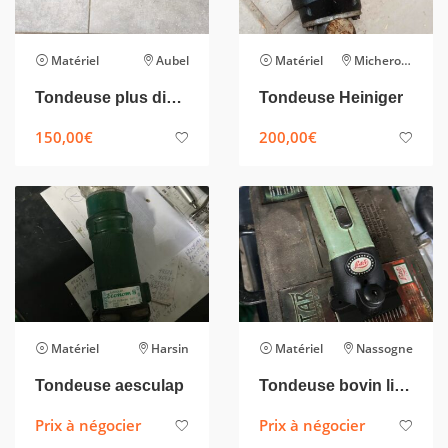
Matériel
Aubel
Matériel
Micheroux
Tondeuse plus divers pinces
Tondeuse Heiniger
150,00
€
200,00
€
Matériel
Harsin
Matériel
Nassogne
Tondeuse aesculap
Tondeuse bovin lister
Prix à négocier
Prix à négocier