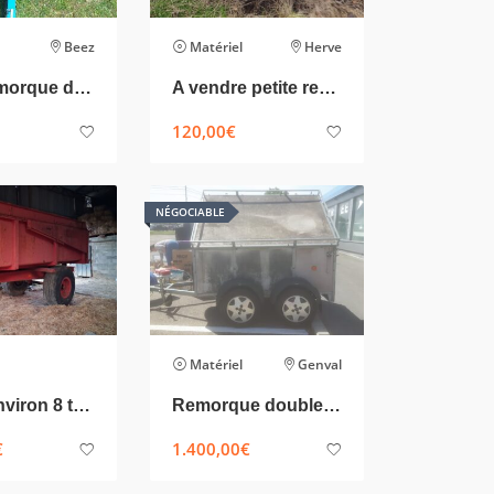
Beez
Matériel
Herve
Petite remorque de jardin
A vendre petite remorque
120,00
€
NÉGOCIABLE
Matériel
Genval
Benne environ 8 tonnes
Remorque double essieu
€
1.400,00
€