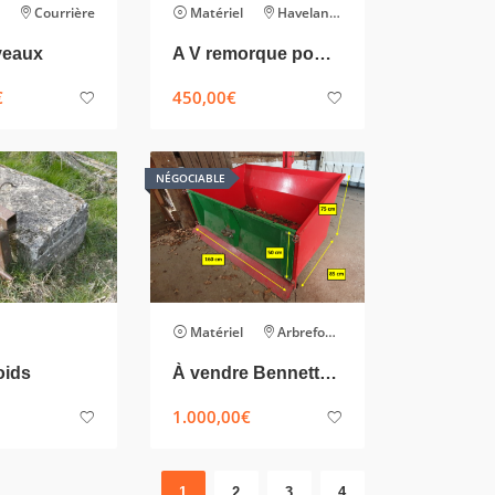
Courrière
Matériel
Havelange
veaux
A V remorque pour 2 calèches.
€
450,00
€
NÉGOCIABLE
Matériel
Arbrefontaine
oids
À vendre Bennette basculante
1.000,00
€
1
2
3
4