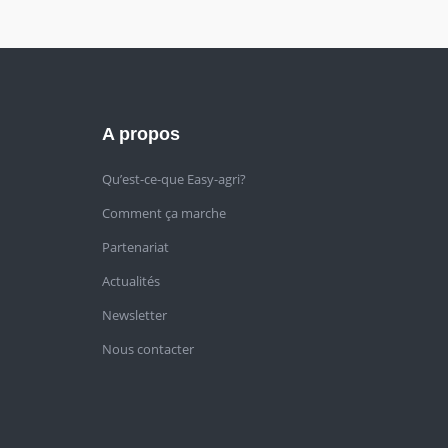
A propos
Qu’est-ce-que Easy-agri?
Comment ça marche
Partenariat
Actualités
Newsletter
Nous contacter