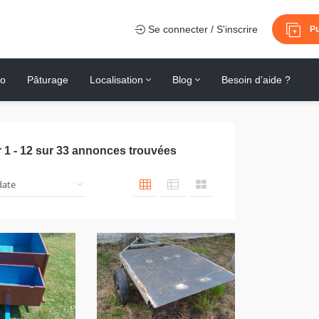
Se connecter / S'inscrire
Pu
io
Pâturage
Localisation
Blog
Besoin d’aide ?
r
1
-
12
sur
33
annonces trouvées