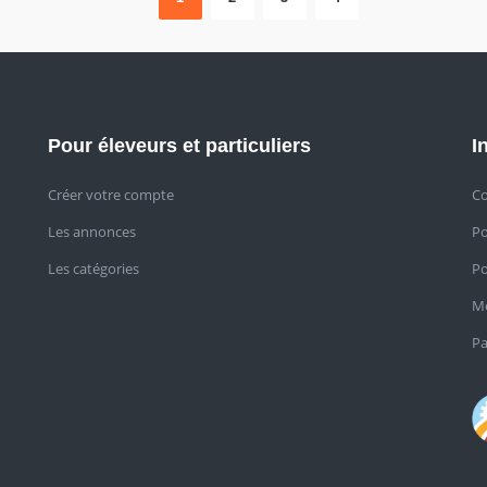
Pour éleveurs et particuliers
I
Créer votre compte
Co
Les annonces
Po
Les catégories
Po
Me
Pa