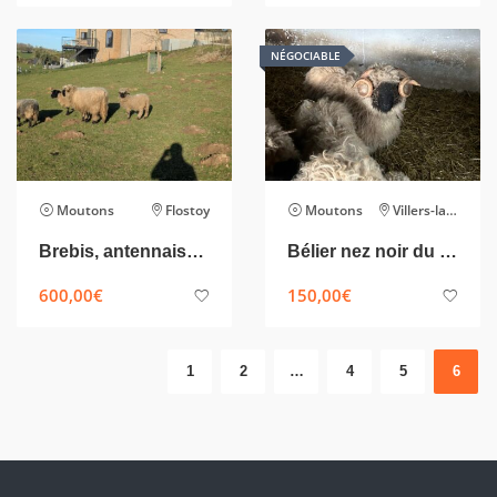
NÉGOCIABLE
Moutons
Flostoy
Moutons
Villers-la-Ville
Brebis, antennaise et agnelle nez noir du Valais pure race
Bélier nez noir du valais
600,00
€
150,00
€
1
2
…
4
5
6