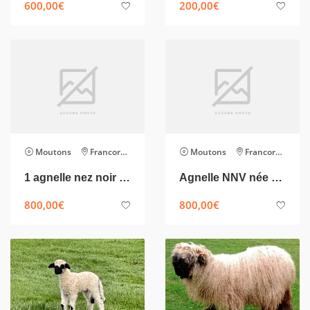
600,00
€
200,00
€
Moutons
Francorchamps
Moutons
Francorchamps
1 agnelle nez noir du valais
Agnelle NNV née en avril dispo. pour juillet
800,00
€
800,00
€