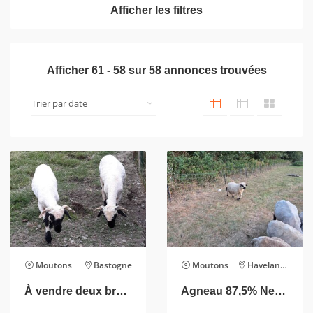
Afficher les filtres
Afficher
61
-
58
sur
58
annonces trouvées
Moutons
Bastogne
Moutons
Havelange
À vendre deux brebis Nez Noir du Valais, âgées de 3 ans, situées à Bastogne. Animaux calmes, en bonne santé, identifiés et bien entretenus. Vendues de préférence ensemble. Prix : à partir de 800 € par brebis (à adapter selon leur pedigree et leur statut reproducteur). Pour plus d’informations ou des photos, n’hésitez pas à me contacter
Agneau 87,5% Nez noir du valais 12,5% suffolk