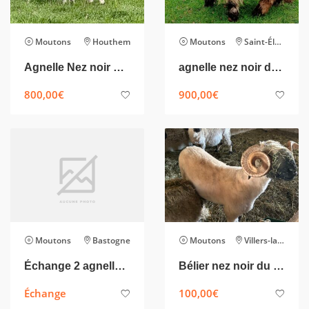
Moutons
Houthem
Moutons
Saint-Éloy-les-Mines
Agnelle Nez noir du Valais
agnelle nez noir du valais
800,00
€
900,00
€
Moutons
Bastogne
Moutons
Villers-la-Ville
Échange 2 agnelles nez noire du valais contre 2 agnelles nez noire du valais
Bélier nez noir du valais
Échange
100,00
€