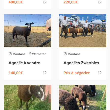
400,00
€
220,00
€
Moutons
Warneton
Moutons
Agnelle à vendre
Agnelles Zwartbles
140,00
€
Prix à négocier