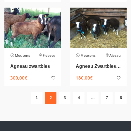
Moutons
Flobecq
Moutons
Aiseau
Agneau zwartbles
Agneau Zwartbles 2026
300,00
€
180,00
€
1
2
3
4
…
7
8