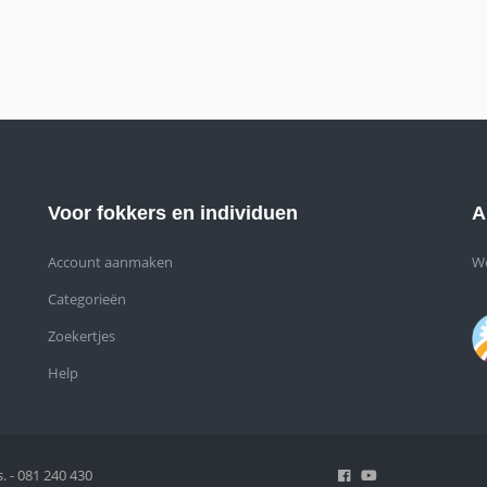
Voor fokkers en individuen
A
Account aanmaken
We
Categorieën
Zoekertjes
Help
. - 081 240 430